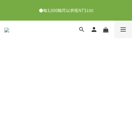
●7/2-7/30下單美膚娜娜&曦之麗，滿1,000元抽PDRN精華組！
●每3,000點可以折抵NT$100
👉點我了解
●7/2-7/30下單美膚娜娜&曦之麗，滿1,000元抽PDRN精華組！
👉點我了解