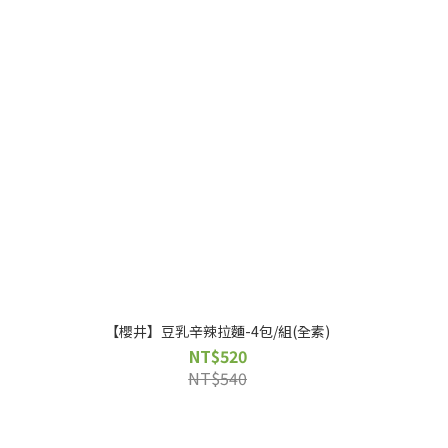
【櫻井】豆乳辛辣拉麵-4包/組(全素)
NT$520
NT$540