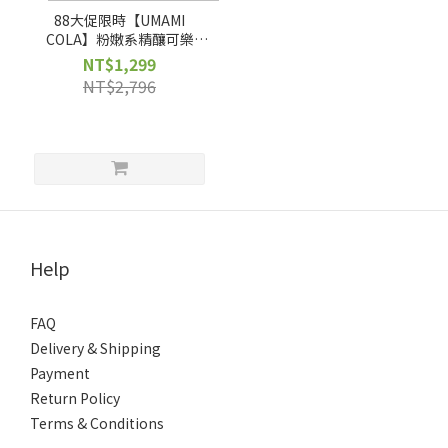
88大促限時【UMAMI
COLA】粉嫩系精釀可樂
250ml x買12送12+送COLA
NT$1,299
玻璃杯*2
NT$2,796
Help
FAQ
Delivery & Shipping
Payment
Return Policy
Terms & Conditions