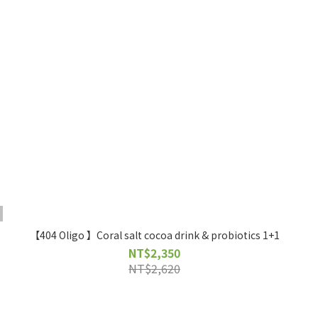
【404 Oligo 】Coral salt cocoa drink & probiotics 1+1
NT$2,350
NT$2,620