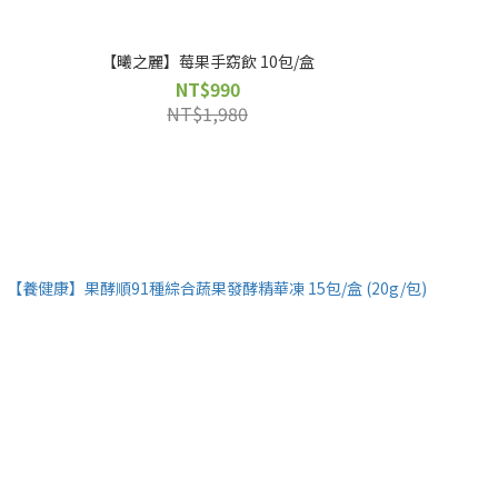
【曦之麗】莓果手窈飲 10包/盒
NT$990
NT$1,980