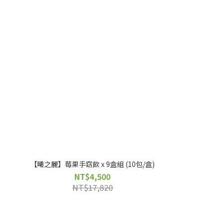
【曦之麗】莓果手窈飲 x 9盒組 (10包/盒)
NT$4,500
NT$17,820