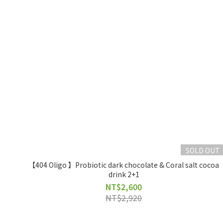
SOLD OUT
【404 Oligo 】Probiotic dark chocolate & Coral salt cocoa
drink 2+1
NT$2,600
NT$2,920