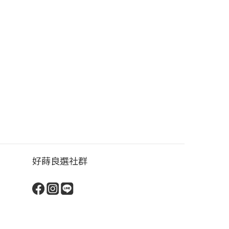
好蒔良選社群