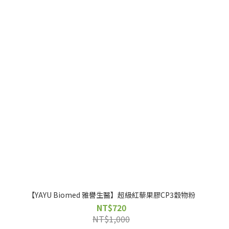
【YAYU Biomed 雅譽生醫】超級紅藜果膠CP3穀物粉
NT$720
NT$1,000