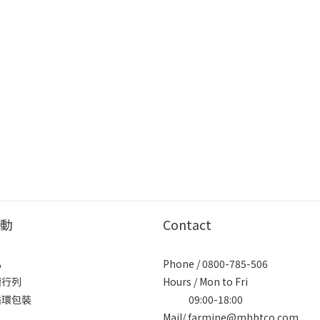
動
Contact
為
Phone / 0800-785-506
續行列
Hours / Mon to Fri
循環包裝
09:00-18:00
Mail/ farmine@mhbtco.com