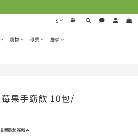
解
$
解
BUY NOW
寵物
母嬰
居家
莓果手窈飲 10包/
控體態超輕鬆🔥