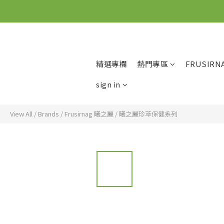
精選專欄
熱門專區
FRUSIRN
sign in
View All
/
Brands
/
Frusirnag 曦之麗
/
曦之麗珍萃保健系列