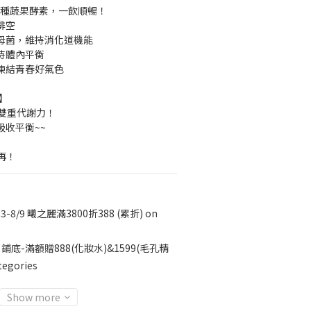
 種蔬果酵素，一飲順暢！
排空
酵母菌，維持消化道機能
持體內平衡
凍結青春好氣色
】
動雙重代謝力！
吸收平衡~~
再！
23-8/9 曦之麗滿3800折388 (累折) on
鋪底-滿額贈888(化妝水)&1599(毛孔精
tegories
Show more