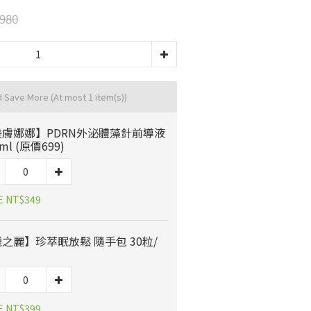
980
d Save More
(At most 1 item(s))
美膚娜娜】PDRN外泌體藻針前導液
ml (原價699)
E NT$349
之麗】珍萃眠放鬆 隨手包 30粒/
E NT$399