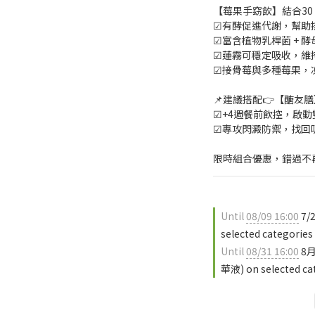
【莓果手窈飲】結合30
☑有酵促進代謝，幫助
☑富含植物乳桿菌 + 
☑蓮霧可穩定吸收，維
☑接骨莓與多種莓果，
📌建議搭配👉【醣友膳
☑+4週餐前飲控，啟
☑專攻閃澱防禦，找回
限時組合優惠，錯過不
Until
08/09 16:00
7/
selected categories
Until
08/31 16:00
8月
華液) on selected ca