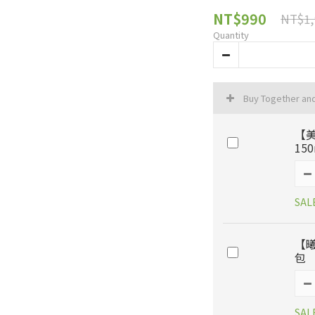
NT$990
NT$1,
Quantity
Buy Together an
【
150
SAL
【曦
包
SAL