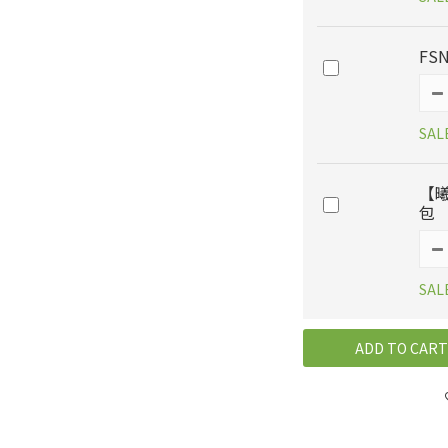
FSN
SAL
【曦
包
SAL
ADD TO CART