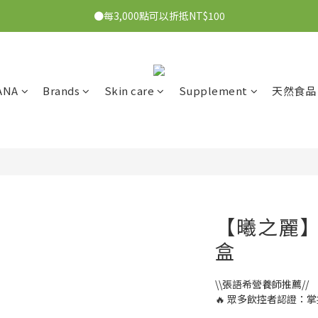
●7/2-7/30下單美膚娜娜&曦之麗，滿1,000元抽PDRN精華組！👉點我了
●每3,000點可以折抵NT$100
●7/2-7/30下單美膚娜娜&曦之麗，滿1,000元抽PDRN精華組！👉點我了
ANA
Brands
Skin care
Supplement
天然食品
【曦之麗】
盒
\\張語希營養師推薦// 
🔥 眾多飲控者認證：掌