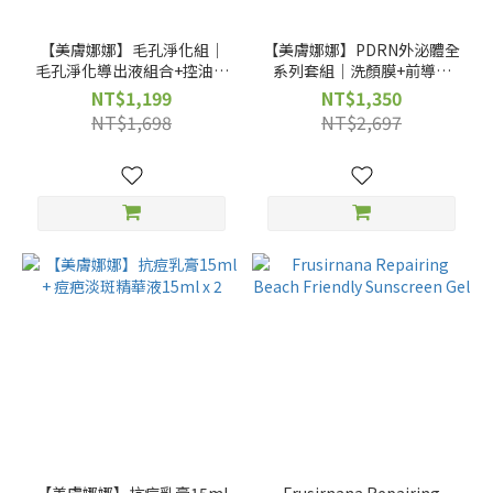
【美膚娜娜】毛孔淨化組｜
【美膚娜娜】PDRN外泌體全
毛孔淨化導出液組合+控油毛
系列套組｜洗顏膜+前導液
孔緊緻精華液15ml
+精華液
NT$1,199
NT$1,350
NT$1,698
NT$2,697