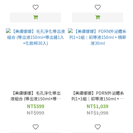
【美膚娜娜】毛孔淨化導出
【美膚娜娜】PDRN外泌體系
液組合 (導出液150ml+導出
列1+1組｜前導液150ml + 精
鏟1入+化妝棉30入)
華液30ml
NT$599
NT$1,039
NT$999
NT$1,998