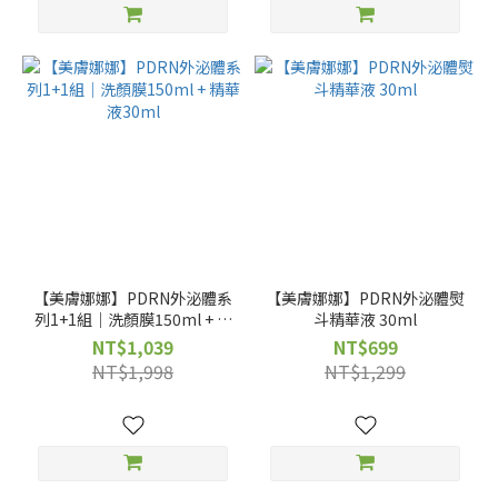
【美膚娜娜】PDRN外泌體系
【美膚娜娜】PDRN外泌體熨
列1+1組｜洗顏膜150ml + 精
斗精華液 30ml
華液30ml
NT$1,039
NT$699
NT$1,998
NT$1,299