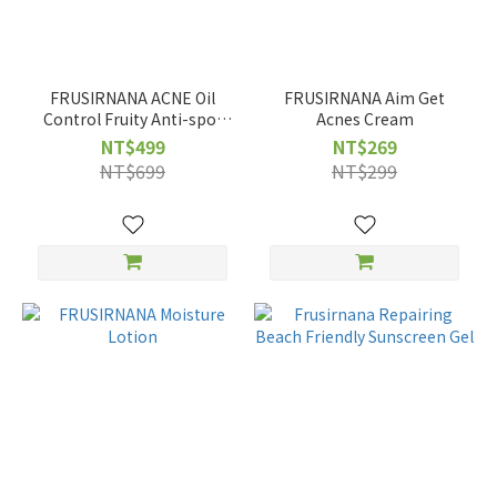
FRUSIRNANA ACNE Oil
FRUSIRNANA Aim Get
Control Fruity Anti-spot
Acnes Cream
Essence
NT$499
NT$269
NT$699
NT$299