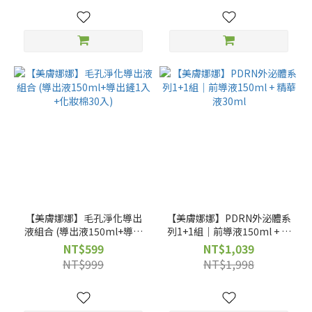
【美膚娜娜】毛孔淨化導出
【美膚娜娜】PDRN外泌體系
液組合 (導出液150ml+導出
列1+1組｜前導液150ml + 精
鏟1入+化妝棉30入)
華液30ml
NT$599
NT$1,039
NT$999
NT$1,998