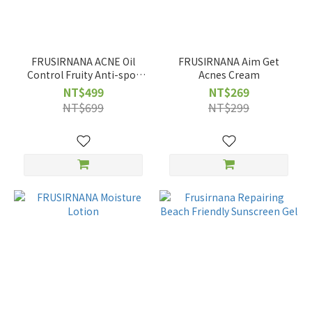
FRUSIRNANA ACNE Oil
FRUSIRNANA Aim Get
Control Fruity Anti-spot
Acnes Cream
Essence
NT$499
NT$269
NT$699
NT$299