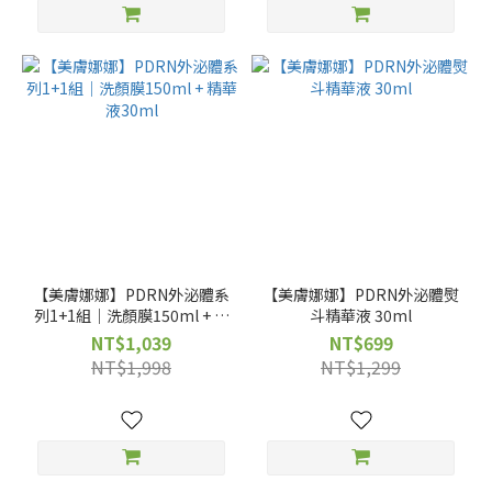
【美膚娜娜】PDRN外泌體系
【美膚娜娜】PDRN外泌體熨
列1+1組｜洗顏膜150ml + 精
斗精華液 30ml
華液30ml
NT$1,039
NT$699
NT$1,998
NT$1,299