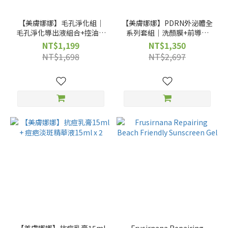
【美膚娜娜】毛孔淨化組｜
【美膚娜娜】PDRN外泌體全
毛孔淨化導出液組合+控油毛
系列套組｜洗顏膜+前導液
孔緊緻精華液15ml
+精華液
NT$1,199
NT$1,350
NT$1,698
NT$2,697