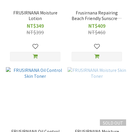
FRUSIRNANA Moisture
Frusirnana Repairing
Lotion
Beach Friendly Sunscreen
Gel
NT$349
NT$409
NT$399
NT$460
SOLD OUT
FRUSIRNANA Oil Control
FRUSIRNANA Moisture