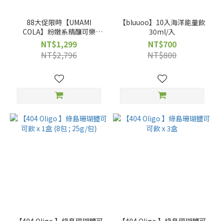
88大促限時【UMAMI
【bluuoo】10入海洋能量飲
COLA】粉嫩系精釀可樂
30ml/入
250ml x買12送12+送COLA
NT$1,299
NT$700
玻璃杯*2
NT$2,796
NT$800