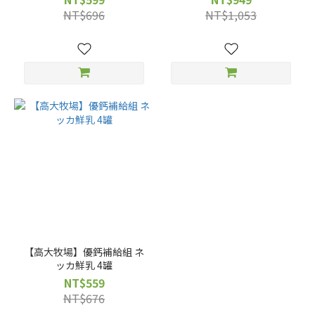
NT$696
NT$1,053
【高大牧場】優鈣補給組 ネ
ッカ鮮乳 4罐
NT$559
NT$676