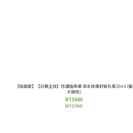
【植寵愛】【日羲生技】悠護植樂膚 草本皮膚舒敏乳膏20ml (貓
犬適用)
NT$680
NT$760