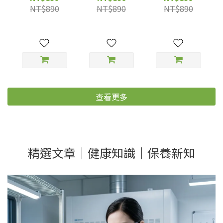
霧 - 植桃花
霧 - 植自信
霧 - 植錢坤
NT$890
NT$890
NT$890
30ml/1罐
30ml/罐
30ml/1罐
查看更多
精選文章｜健康知識｜保養新知