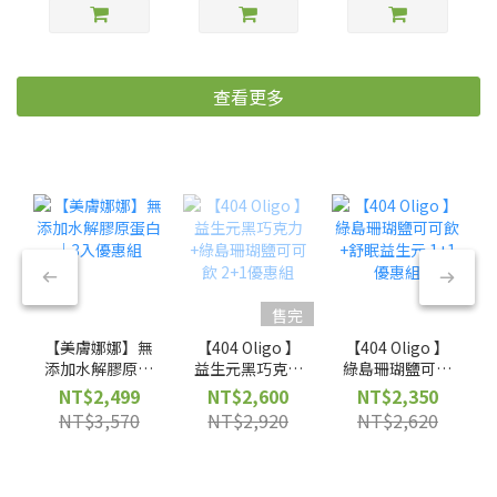
查看更多
售完
【美膚娜娜】無
【404 Oligo 】
【404 Oligo 】
添加水解膠原蛋
益生元黑巧克力
綠島珊瑚鹽可可
白｜3入優惠組
+綠島珊瑚鹽可
飲+舒眠益生元
NT$2,499
NT$2,600
NT$2,350
可飲 2+1優惠組
1+1優惠組
NT$3,570
NT$2,920
NT$2,620