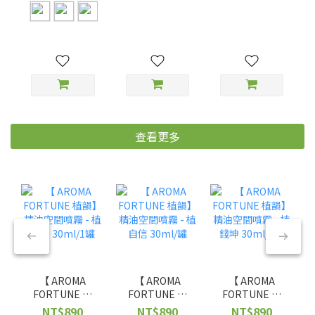
護 | 年度狗糧
研發｜牙周保健
+主食碗｜貓狗
獎・低溫烘焙｜
｜清新口氣｜過
適用・可洗碗機
腸胃消化骨骼｜
敏犬適用｜WDJ
｜嬰兒級材質可
WDJ推薦品牌
推薦品牌
微波
查看更多
【 AROMA
【 AROMA
【 AROMA
FORTUNE 植
FORTUNE 植
FORTUNE 植
韻】精油空間噴
韻】精油空間噴
韻】精油空間噴
NT$890
NT$890
NT$890