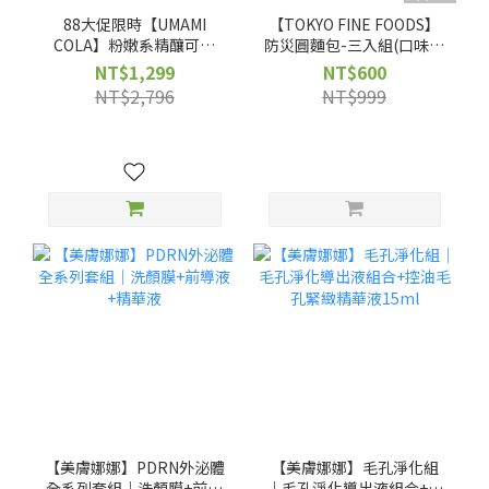
88大促限時【UMAMI
【TOKYO FINE FOODS】
COLA】粉嫩系精釀可樂
防災圓麵包-三入組(口味可
250ml x買12送12+送
自選)
NT$1,299
NT$600
COLA玻璃杯*2
NT$2,796
NT$999
【美膚娜娜】PDRN外泌體
【美膚娜娜】毛孔淨化組
全系列套組｜洗顏膜+前導
｜毛孔淨化導出液組合+控