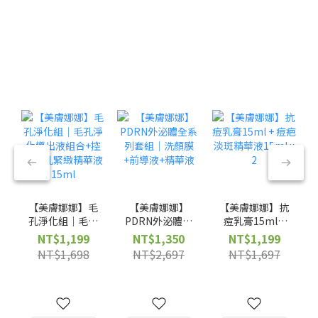
【美膚娜娜】毛
【美膚娜娜】
【美膚娜娜】抗
孔淨化組｜毛孔
PDRN外泌體全
痘乳膏15ml +
淨化導出液組合
系列套組｜洗顏
痘疤淡斑精華液
NT$1,199
NT$1,350
NT$1,199
+控油毛孔緊緻
膜+前導液+精
15ml x 2
NT$1,698
NT$2,697
NT$1,697
精華液15ml
華液