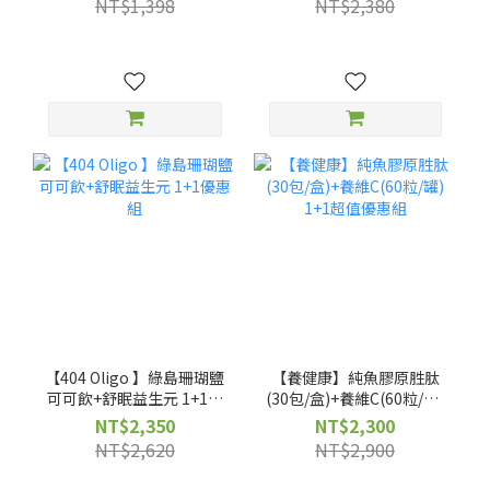
NT$1,398
NT$2,380
【404 Oligo 】綠島珊瑚鹽
【養健康】純魚膠原胜肽
可可飲+舒眠益生元 1+1優
(30包/盒)+養維C(60粒/罐)
惠組
1+1超值優惠組
NT$2,350
NT$2,300
NT$2,620
NT$2,900