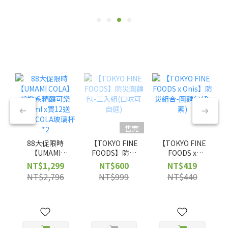
售完
88大促限時
【TOKYO FINE
【TOKYO FINE
【UMAMI
FOODS】防災
FOODS x
COLA】粉嫩系
圓麵包-三入組
Onis】防災組
NT$1,299
NT$600
NT$419
精釀可樂
(口味可自選)
合-圓麵包(全
NT$2,796
NT$999
NT$440
250ml x買12送
素)
12+送COLA玻
璃杯*2