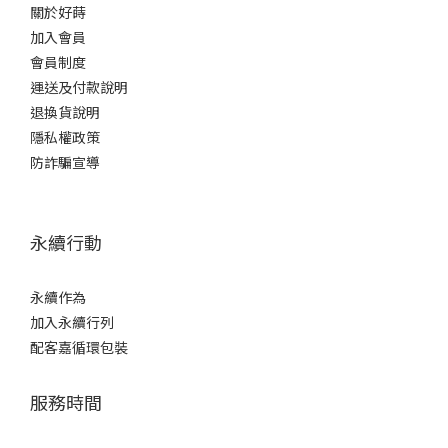
關於好蒔
（Pitaya Flower Extract）｜植萃抗氧化火龍果花萃取富含天然抗
加入會員
氧化成分（多酚、類黃酮），可以在細胞層級減少氧化壓力，輔助
會員制度
穀胱甘肽與維生素 C 的抗氧化效果，喚醒發光肌底。主訴：植萃抗
運送及付款說明
氧化、提升透亮度特性：純天然萃取，溫和不刺激適合搭配：穀胱
退換貨說明
甘肽 + 維生素 C 形成「亮顏複合配方」4. NMN（菸鹼醯胺單核苷
隱私權政策
酸）｜細胞層級抗老NMN（β-Nicotinamide Mononucleotide）是
防詐騙宣導
NAD+（菸鹼醯胺腺嘌呤二核苷酸）的前驅物。NAD+ 是細胞能量代
謝的核心輔酶，隨年齡顯著下降 。NMN 補充能提升 NAD+ 水平，從
細胞層級啟動抗老機制，與膠原蛋白形成「外型 + 內在」雙重抗
永續行動
老。主訴：細胞抗老、逆齡修護適合族群：30+ 重視抗老、停經後
女性研究背景：哈佛大學 David Sinclair 教授團隊長年研究主題5. 夜
酵素（Night Enzyme）｜搭配生長激素分泌高峰夜酵素是夜間代謝
永續作為
專用配方，常以蔬果發酵或專利酵素複合形式呈現。晚上 22:00-
加入永續行列
02:00 是生長激素分泌高峰，身體進入修復模式。睡前補充膠原蛋白
配客嘉循環包裝
+ 夜酵素，能配合身體自然修復節奏，讓原料供應充足、合成酵素活
性高。主訴： 夜間修護、代謝啟動、好眠最佳時機：睡前 30 分鐘服
服務時間
用適合族群：熬夜族、輪班工作者、晚上補充的女性6. BCAA（支鏈
胺基酸）｜運動族肌肉修護BCAA（Branched-Chain Amino