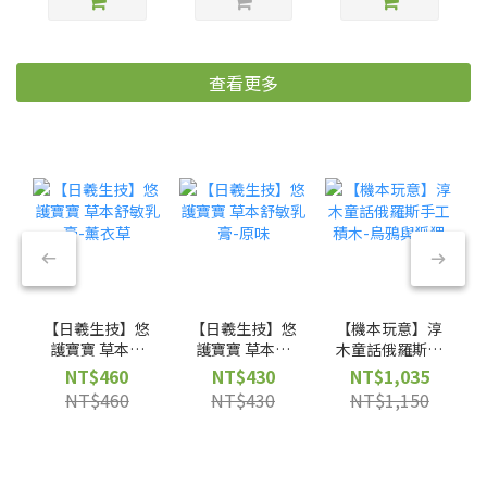
查看更多
【日羲生技】悠
【日羲生技】悠
【機本玩意】淳
護寶寶 草本舒
護寶寶 草本舒
木童話俄羅斯手
敏乳膏-薰衣草
敏乳膏-原味
工積木-烏鴉與
NT$460
NT$430
NT$1,035
狐狸
NT$460
NT$430
NT$1,150