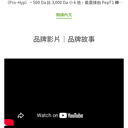
（Pro-Hyp）。500 Da 比 3,000 Da 小 6 倍，能直接由 PepT1 轉運
蛋白吸收，不需再分解。實驗證明 500 Da 膠原胜肽血液濃度比
閱讀內文
3,000 Da 高 2-3 倍。標示「小分子」「奈米級」但不公開實際數值
的產品多為話術。【一句話結論】膠原蛋白規格的科學黃金組合：
500-1000 Da 胜肽級分子量 + 含 Pro-Hyp（po-og）二肽 + 海洋魚
品牌影片｜品牌故事
鱗來源 。分子量差 6 倍，吸收率可差 10 倍以上。「為什麼有些膠原
蛋白吃了真的有感、有些卻像安慰劑？」答案就藏在「分子量」三
個字裡。同樣是水解膠原蛋白，分子量可能差到 6-10 倍，吸收率天
差地遠。本指南將從道爾頓單位、PepT1 轉運蛋白、Pro-Hyp 二肽
結構 等科學原理出發，徹底解析膠原蛋白規格的科學依據。看完這
篇，你會看穿市場上的話術行銷。各種類膠原比較可先閱讀： 水解
膠原蛋白完整解析｜魚、豬、牛膠原蛋白差別 × 小分子胜肽科學原
理。📋 目錄1. 什麼是「道爾頓（Da）」？分子量基礎科學2. 500 Da
vs 3,000 Da：吸收效率差多少？3. PepT1 轉運蛋白：500 Da 為什
麼是黃金規格？4. 膠原蛋白複方成分完整解析｜7 大關鍵成分一次看
懂5. Pro-Hyp 二肽結構：膠原胜肽的真正關鍵6. 膠原蛋白 vs 彈力蛋
白：別把概念搞混7. 看穿話術：避開這 4 種模糊標示8. 業界頂規
500 道爾頓：美膚娜娜膠原蛋白粉9. 常見問題 FAQ10. 參考資料 什麼