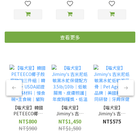
查看更多
【喵犬室】
【喵犬室】
【喵犬室】韓國
Jiminy′s 吉米
Jiminy′s 吉米
PETEECO椰子
尼低敏黑水虻保
尼低敏黑水虻低
殼寵物碗三件組
NT$1,450
NT$575
NT$800
健配方
敏潔牙骨｜Pet
｜韓國製・
NT$1,580
NT$980
3.5lb/10lb｜低
Age 得獎品牌
USDA認證生物
敏腸胃、皮膚照
｜美國獸醫共同
基材料｜慢食碗