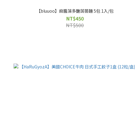
【bluuoo】麻醬藻多醣蒟蒻麵 5包 1入/包
NT$450
NT$500