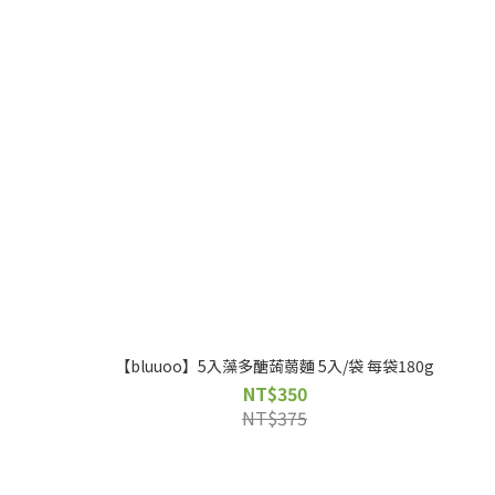
【bluuoo】5入藻多醣蒟蒻麵 5入/袋 每袋180g
NT$350
NT$375