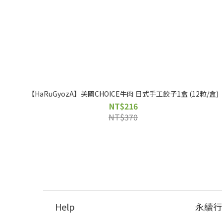
【HaRuGyozA】美國CHOICE牛肉 日式手工餃子1盒 (12粒/盒)
NT$216
NT$370
Help
永續行