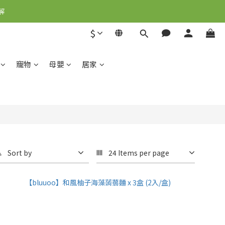
解
解
$
寵物
母嬰
居家
解
Sort by
24 Items per page