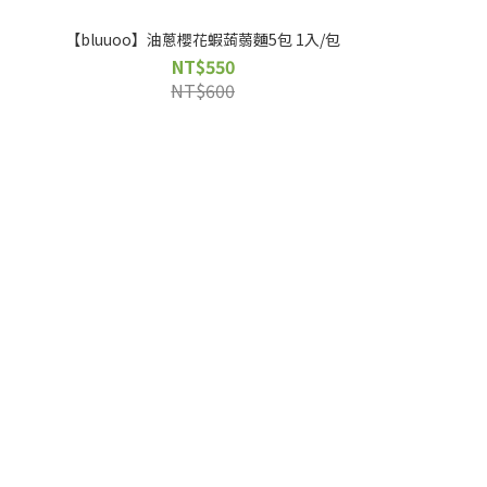
【bluuoo】油蔥櫻花蝦蒟蒻麵5包 1入/包
NT$550
NT$600