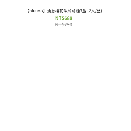
【bluuoo】油蔥櫻花蝦蒟蒻麵3盒 (2入/盒)
NT$688
NT$750