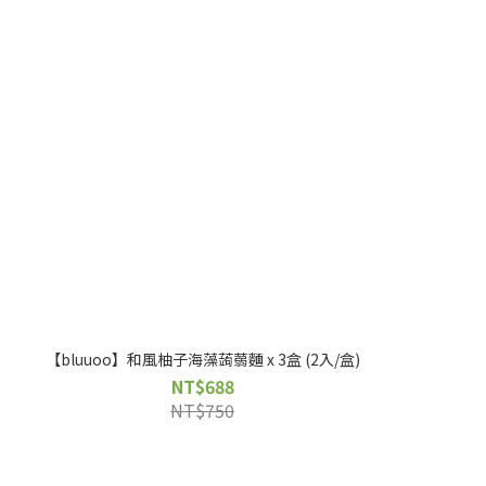
【bluuoo】和風柚子海藻蒟蒻麵 x 3盒 (2入/盒)
NT$688
NT$750