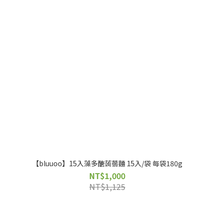
【bluuoo】15入藻多醣蒟蒻麵 15入/袋 每袋180g
NT$1,000
NT$1,125