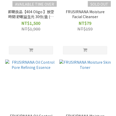
AVAILABLE TIME OVER
SOLD OUT
即期良品【404 Oligo 】放空
FRUSIRNANA Moisture
時間 舒眠益生元 30份/盒 (效
Facial Cleanser
期2026.10.15)
NT$1,500
NT$79
NT$1,900
NT$159