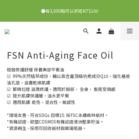
●7/2-7/30下單美膚娜娜&曦之麗，滿1,000元抽PDRN精華組！
●每3,000點可以折抵NT$100
👉點我了解
●7/2-7/30下單美膚娜娜&曦之麗，滿1,000元抽PDRN精華組！
👉點我了解
FSN Anti-Aging Face Oil
極致修護舒緩 保養美容平衡油
☑  99%天然植萃成份，輔以高含量頂級抗老成分Q10，強化基底
油孔道，滋養乾燥肌膚
☑  緊緻拉提 滋潤修護，適用於臉部， 全身， 髮尾受損處 
☑  提升肌膚保護層，油水更平衡 
☑  適用肌膚: 乾性，混合性，敏感性  
*環境友善 - 符合SDGs 目標15: 採FSC永續森林紙材。
*有機認證 - 歐盟COSMOS有機認證澳洲堅果籽油。
*資源再生 - 採用可回收紙材與玻璃瓶器。