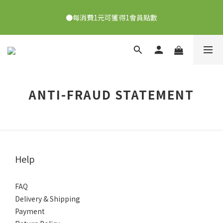
●7/2-7/30下單美膚娜娜&曦之麗，滿1,000元抽PDRN精華組！
●每消費1元可獲得1會員點數
👉點我了解
●每3,000點可以折抵NT$100
●7/2-7/30下單美膚娜娜&曦之麗，滿1,000元抽PDRN精華組！
ANTI-FRAUD STATEMENT
👉點我了解
Help
FAQ
Delivery & Shipping
Payment