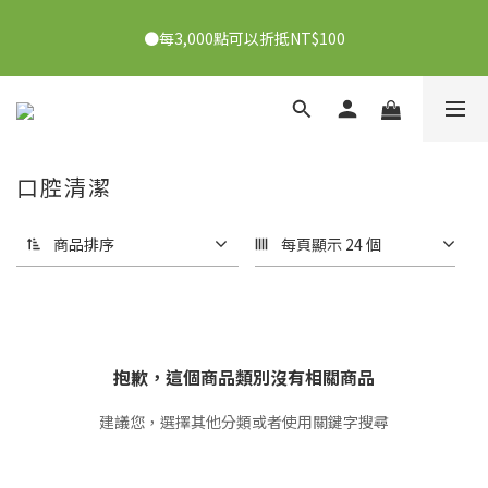
●7/2-7/30下單美膚娜娜&曦之麗，滿1,000元抽PDRN精華組！
●每3,000點可以折抵NT$100
👉點我了解
●7/2-7/30下單美膚娜娜&曦之麗，滿1,000元抽PDRN精華組！
👉點我了解
口腔清潔
商品排序
每頁顯示 24 個
抱歉，這個商品類別沒有相關商品
建議您，選擇其他分類或者使用關鍵字搜尋