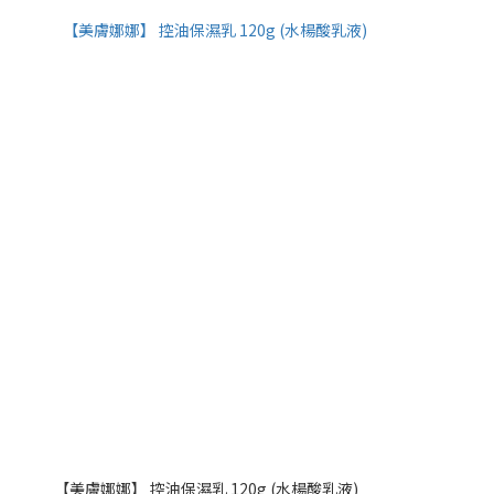
【美膚娜娜】 控油保濕乳 120g (水楊酸乳液)