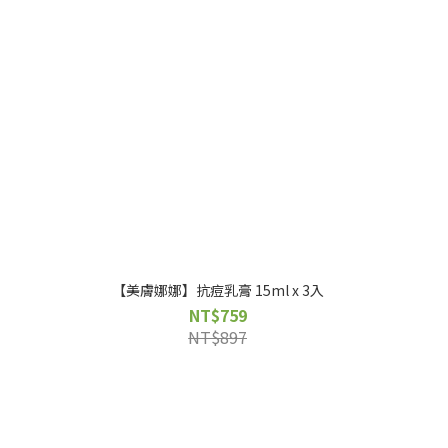
【美膚娜娜】抗痘乳膏 15ml x 3入
NT$759
NT$897