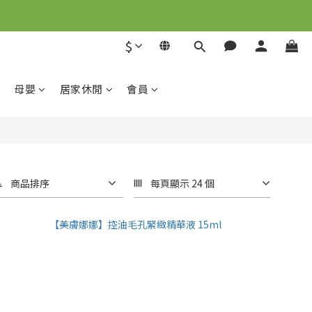
解
$
解
母嬰
居家休閒
會員
商品排序
每頁顯示 24 個