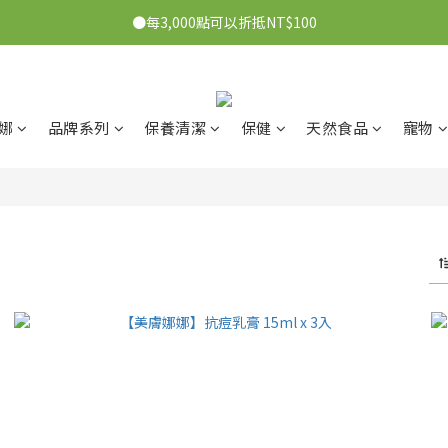
●7/2-7/30下單美膚娜娜&曦之麗，滿1,000元抽PDRN精華組！👉點我了
●每3,000點可以折抵NT$100
●7/2-7/30下單美膚娜娜&曦之麗，滿1,000元抽PDRN精華組！👉點我了
娜
品牌系列
保養清潔
保健
天然食品
寵物