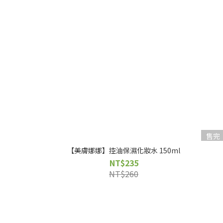
售完
【美膚娜娜】控油保濕化妝水 150ml
NT$235
NT$260