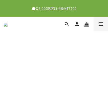
●7/2-7/30下單美膚娜娜&曦之麗，滿1,000元抽PDRN精華組！
●每3,000點可以折抵NT$100
👉點我了解
●7/2-7/30下單美膚娜娜&曦之麗，滿1,000元抽PDRN精華組！
👉點我了解