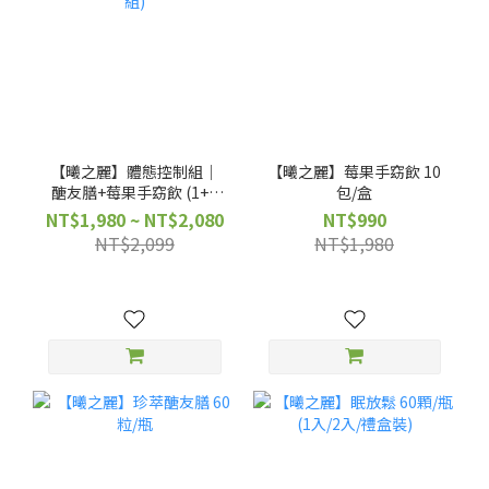
【曦之麗】體態控制組｜
【曦之麗】莓果手窈飲 10
醣友膳+莓果手窈飲 (1+1
包/盒
組/禮盒組)
NT$1,980 ~ NT$2,080
NT$990
NT$2,099
NT$1,980