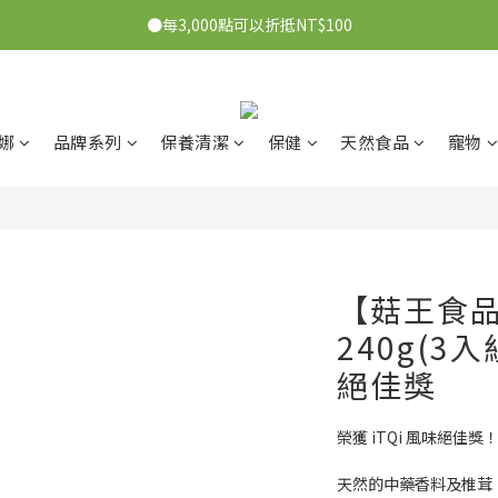
●7/2-7/30下單美膚娜娜&曦之麗，滿1,000元抽PDRN精華組！👉點我了
●每3,000點可以折抵NT$100
●7/2-7/30下單美膚娜娜&曦之麗，滿1,000元抽PDRN精華組！👉點我了
娜
品牌系列
保養清潔
保健
天然食品
寵物
【菇王食
240g(3入
絕佳獎
榮獲 iTQi 風味絕佳獎
天然的中藥香料及椎茸