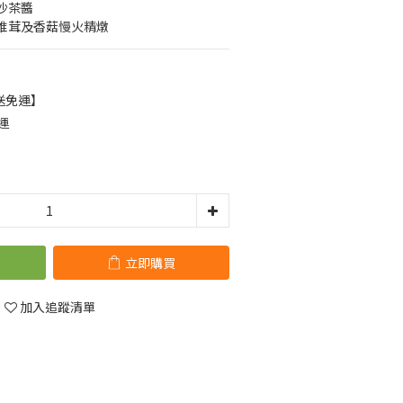
沙茶醬
椎茸及香菇慢火精燉
送免運】
運
立即購買
加入追蹤清單