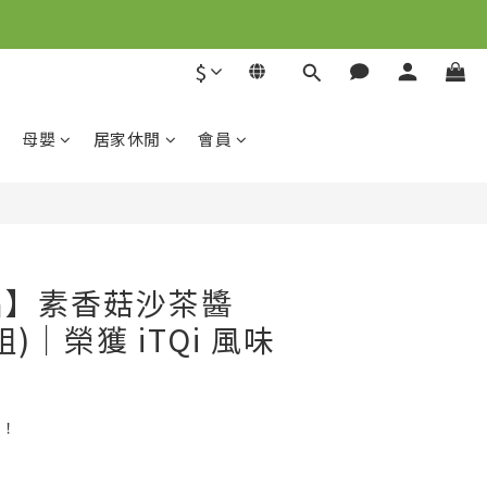
解
$
解
立即購買
母嬰
居家休閒
會員
品】素香菇沙茶醬
組)｜榮獲 iTQi 風味
！！