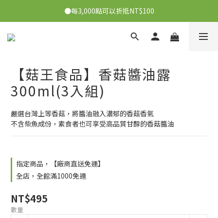
●每3,000點可以折抵NT$100
●每消費1元可獲得1會員點數
●每消費1元可獲得1會員點數
【菇王食品】香菇醬油露
300ml(3入組)
嚴選台灣上等香菇，將醬油融入濃郁的香菇香氣
不含柴魚成份，素食者也可享受高品質甘醇的香菇醬油
指定商品，【廠商直送免運】
全店，全館滿1000免運
NT$495
數量