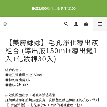
●7/2-7/30下單美膚娜娜&曦之麗，滿1,000元抽PDRN精華組！
●每3,000點可以折抵NT$100
👉點我了解
●7/2-7/30下單美膚娜娜&曦之麗，滿1,000元抽PDRN精華組！
👉點我了解
【美膚娜娜】毛孔淨化導出液
組合 (導出液150ml+導出鏟1
入+化妝棉30入)
組合內含：
●毛孔淨化導出液150ml
●粉刺導出鏟1入
●化妝棉片30入
高效乳酸菌出擊，毛孔深淨估溜溜~
延續美膚娜娜熱銷抗痘乳膏—乳酸菌胜肽溫和調理的核心，做到
【3步全淨化】，打造屬於MIT品牌的毛孔管理平替。