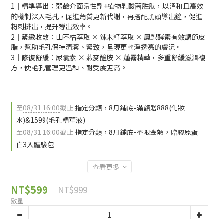
1｜精準導出：弱鹼介面活性劑+植物乳酸菌胜肽，以溫和且高效
的機制深入毛孔，促進角質更新代謝，再搭配黑頭導出鏟，促進
粉刺排出，提升導出效率。
2｜緊緻收斂：山不枯萃取 × 辣木籽萃取 × 鳳梨酵素有效調節皮
脂，幫助毛孔保持清潔、緊致，呈現更乾淨透亮的膚況。
3｜修復舒緩：尿囊素 × 燕麥醯胺 × 蓮霧精華，多重舒緩滋潤複
方，使毛孔管理更溫和、耐受度更高。
至
08/31 16:00
截止
指定分類，8月鋪底-滿額贈888(化妝
水)&1599(毛孔精華液)
至
08/31 16:00
截止
指定分類，8月鋪底-不限金額，贈膠原蛋
白3入體驗包
查看更多
NT$599
NT$999
數量