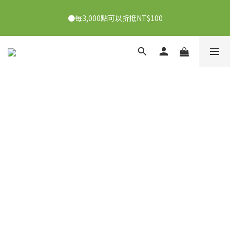
●7/2-7/30下單美膚娜娜&曦之麗，滿1,000元抽PDRN精華組！
●每3,000點可以折抵NT$100
👉點我了解
●7/2-7/30下單美膚娜娜&曦之麗，滿1,000元抽PDRN精華組！
👉點我了解