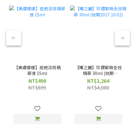
【美膚娜娜】痘疤淡斑精
【曦之麗】珍鑽緊緻全效
華液 15ml
精華 30ml (效期
2027.10.02)
NT$499
NT$3,264
NT$699
NT$4,080