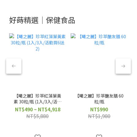
好蒔精選｜保健食品
【曦之麗】珍萃紅藻葉黃
【曦之麗】珍萃醣友膳 60
素 30粒/瓶 (1入/3入/活動
粒/瓶
買6送2)
NT$490 ~ NT$4,918
NT$990
NT$5,880
NT$1,980