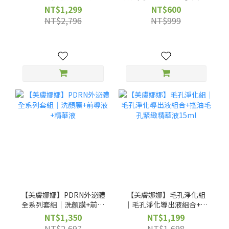
250ml x買12送12+送
自選)
NT$1,299
NT$600
COLA玻璃杯*2
NT$2,796
NT$999
【美膚娜娜】PDRN外泌體
【美膚娜娜】毛孔淨化組
全系列套組｜洗顏膜+前導
｜毛孔淨化導出液組合+控
液+精華液
油毛孔緊緻精華液15ml
NT$1,350
NT$1,199
NT$2,697
NT$1,698