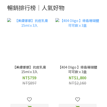
暢銷排行榜｜人氣好物
【美膚娜娜】抗痘乳膏
【404 Oligo 】綠島珊瑚鹽
15ml x 3入
可可飲 x 3盒
NT$759
NT$1,800
NT$897
NT$2,160