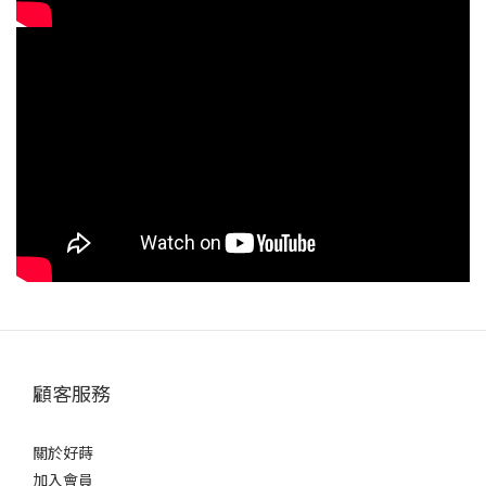
是「道爾頓（Da）」？分子量基礎科學道爾頓（Dalton, Da）是衡
量分子質量的單位。1 Da 約等於一個氫原子的質量。膠原蛋白標示
「500 Da」「3,000 Da」就是在告訴你「分子有多大」。為什麼分
子量這麼重要？因為小腸壁有「大小限制」——分子太大根本進不
來：> 5,000 Da：幾乎無法吸收，會被排出3,000-5,000 Da：需經
胃酸與胰酵素再分解，吸收率有限1,000-3,000 Da：吸收率提升，
但仍需部分分解500-1,000 Da：可以接近完整吸收，效率最高 500
Da vs 3,000 Da：吸收效率差多少？分子量規格階梯：吸收效率比較
同樣標「水解膠原」，吸收率差 6-10 倍300,000 Da原始膠原
5%5,000 Da基本水解20%3,000 Da業界平均35%1,000 Da胜肽級
55%500 Da ★頂規二肽90%分子量越小，吸收率越高 →從上圖可
看出，500 Da 級的吸收率（約 90%）是 3,000 Da 業界平均（約
35%）的 2.5 倍以上。這意味著吃同樣劑量，500 Da 級實際被身體
利用的膠原是 3,000 Da 的 2.5 倍。 PepT1 轉運蛋白：500 Da 為什
顧客服務
麼是黃金規格？這需要從小腸吸收機制說起。 小腸壁有一種特殊的
轉運蛋白叫 PepT1（Peptide Transporter 1），它的功能就像一
關於好蒔
道「特定大小的門」——只允許 2-3 個胺基酸組成的二肽
加入會員