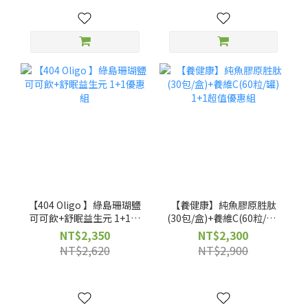
【404 Oligo 】綠島珊瑚鹽
【養健康】純魚膠原胜肽
可可飲+舒眠益生元 1+1優
(30包/盒)+養維C(60粒/罐)
惠組
1+1超值優惠組
NT$2,350
NT$2,300
NT$2,620
NT$2,900