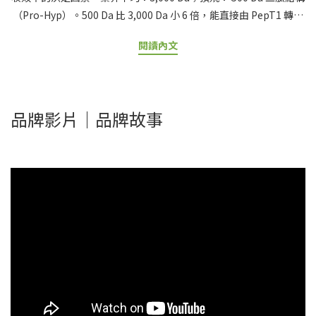
（Pro-Hyp）。500 Da 比 3,000 Da 小 6 倍，能直接由 PepT1 轉運
蛋白吸收，不需再分解。實驗證明 500 Da 膠原胜肽血液濃度比
閱讀內文
3,000 Da 高 2-3 倍。標示「小分子」「奈米級」但不公開實際數值
的產品多為話術。【一句話結論】膠原蛋白規格的科學黃金組合：
500-1000 Da 胜肽級分子量 + 含 Pro-Hyp（po-og）二肽 + 海洋魚
鱗來源 。分子量差 6 倍，吸收率可差 10 倍以上。「為什麼有些膠原
品牌影片｜品牌故事
蛋白吃了真的有感、有些卻像安慰劑？」答案就藏在「分子量」三
個字裡。同樣是水解膠原蛋白，分子量可能差到 6-10 倍，吸收率天
差地遠。本指南將從道爾頓單位、PepT1 轉運蛋白、Pro-Hyp 二肽
結構 等科學原理出發，徹底解析膠原蛋白規格的科學依據。看完這
篇，你會看穿市場上的話術行銷。各種類膠原比較可先閱讀： 水解
膠原蛋白完整解析｜魚、豬、牛膠原蛋白差別 × 小分子胜肽科學原
理。📋 目錄1. 什麼是「道爾頓（Da）」？分子量基礎科學2. 500 Da
vs 3,000 Da：吸收效率差多少？3. PepT1 轉運蛋白：500 Da 為什
麼是黃金規格？4. 膠原蛋白複方成分完整解析｜7 大關鍵成分一次看
懂5. Pro-Hyp 二肽結構：膠原胜肽的真正關鍵6. 膠原蛋白 vs 彈力蛋
白：別把概念搞混7. 看穿話術：避開這 4 種模糊標示8. 業界頂規
500 道爾頓：美膚娜娜膠原蛋白粉9. 常見問題 FAQ10. 參考資料 什麼