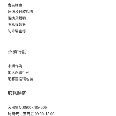
（dipeptide）和三肽（tripeptide） 通過。這就是為什麼 500 Da
會員制度
規格如此重要：500 Da ≈ 二肽（2 個胺基酸組成）：剛好能通過
運送及付款說明
PepT1 通道直接吸收，不需再分解：以完整胜肽形式進入血液3,000
退換貨說明
Da：相當於 30-40 個胺基酸，無法直接通過，需先分解成更小單位
隱私權政策
才能吸收，過程中很多被當作能量代謝掉 膠原蛋白複方成分完整解
防詐騙宣導
析｜7 大關鍵成分一次看懂優質的膠原蛋白產品，除了基底分子量規
格之外， 「1+1 複方搭配」已經是業界趨勢。透過搭配不同功能性
成分，可以讓膠原蛋白的吸收與功效加倍發揮。以下是目前主流的 7
永續行動
大關鍵複方成分：1. 穀胱甘肽（Glutathione）｜美白抗氧化主力穀
胱甘肽 是人體最重要的抗氧化劑之一，由甘胺酸、半胱胺酸、麩胺
酸三種胺基酸組成。穀胱甘肽能抑制黑色素生成，並保護膠原蛋白
永續作為
不被自由基分解破壞，延長膠原在體內的「半衰期」。主訴：擊退
加入永續行列
暗沉、提升透明感、抗氧化建議劑量：每日 250-500mg適合族群：
配客嘉循環包裝
在意暗沉、希望提升透明感的女性2. 維生素 C（Vitamin C）｜膠原
合成必要輔酶維生素 C 是膠原蛋白合成的必要輔酶，缺乏時人體無
服務時間
法形成穩定的三股螺旋膠原結構。這就是壞血病（Scurvy）的根本
原因——膠原蛋白崩解。每天搭配維生素 C 補充，能讓膠原合成效率
客服電話:0800-785-506
最大化。主訴：促進膠原合成、抗氧化、美白建議劑量：每日 200-
時間:周一至周五 09:00-18:00