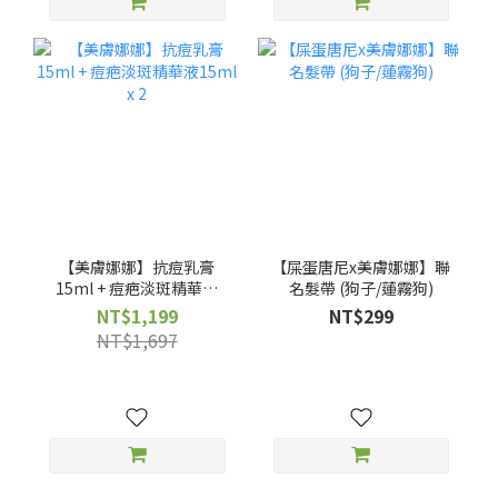
【美膚娜娜】抗痘乳膏
【屎蛋唐尼x美膚娜娜】聯
15ml + 痘疤淡斑精華液
名髮帶 (狗子/蓮霧狗)
15ml x 2
NT$1,199
NT$299
NT$1,697