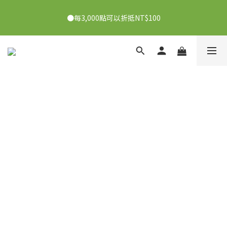
●7/2-7/30下單美膚娜娜&曦之麗，滿1,000元抽PDRN精華組！
●每3,000點可以折抵NT$100
👉點我了解
●7/2-7/30下單美膚娜娜&曦之麗，滿1,000元抽PDRN精華組！
👉點我了解