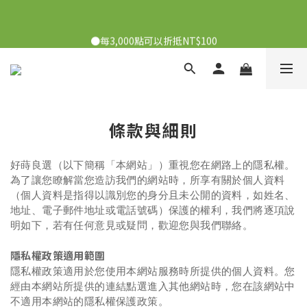
●7/2-7/30下單美膚娜娜&曦之麗，滿1,000元抽PDRN精華組！
●每3,000點可以折抵NT$100
👉點我了解
●7/2-7/30下單美膚娜娜&曦之麗，滿1,000元抽PDRN精華組！
👉點我了解
條款與細則
好蒔良選（以下簡稱「本網站」）重視您在網路上的隱私權。
為了讓您瞭解當您造訪我們的網站時，所享有關於個人資料
（個人資料是指得以識別您的身分且未公開的資料，如姓名、
地址、電子郵件地址或電話號碼）保護的權利，我們將逐項說
明如下，若有任何意見或疑問，歡迎您與我們聯絡。
隱私權政策適用範圍
隱私權政策適用於您使用本網站服務時所提供的個人資料。您
經由本網站所提供的連結點選進入其他網站時，您在該網站中
不適用本網站的隱私權保護政策。