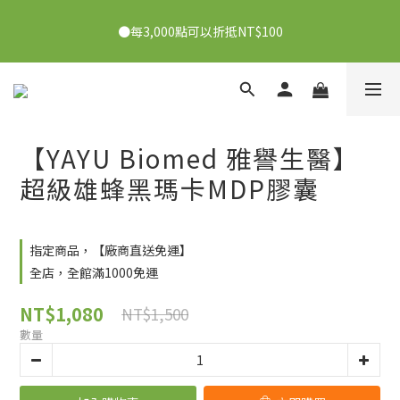
●7/2-7/30下單美膚娜娜&曦之麗，滿1,000元抽PDRN精華組！
●每3,000點可以折抵NT$100
👉點我了解
●7/2-7/30下單美膚娜娜&曦之麗，滿1,000元抽PDRN精華組！
👉點我了解
【YAYU Biomed 雅譽生醫】
超級雄蜂黑瑪卡MDP膠囊
指定商品，【廠商直送免運】
全店，全館滿1000免運
NT$1,080
NT$1,500
數量