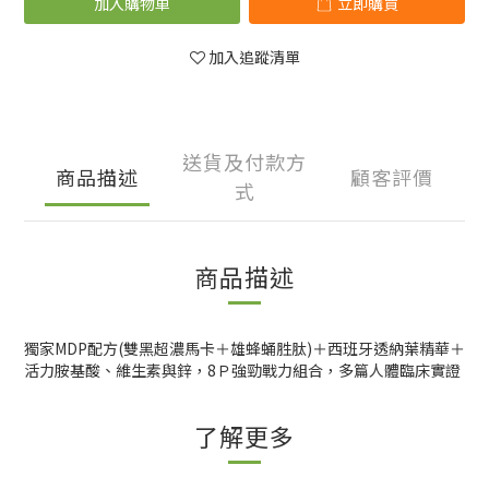
加入購物車
立即購買
加入追蹤清單
送貨及付款方
商品描述
顧客評價
式
商品描述
獨家MDP配方(雙黑超濃馬卡＋雄蜂蛹胜肽)＋西班牙透納葉精華＋
活力胺基酸、維生素與鋅，8Ｐ強勁戰力組合，多篇人體臨床實證
了解更多