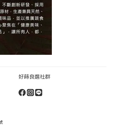
好蒔良選社群
號