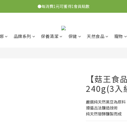
●7/2-7/30下單美膚娜娜&曦之麗，滿1,000元抽PDRN精華組！👉點我了
●每消費1元可獲得1會員點數
●每3,000點可以折抵NT$100
●7/2-7/30下單美膚娜娜&曦之麗，滿1,000元抽PDRN精華組！👉點我了
娜
品牌系列
保養清潔
保健
天然食品
寵物
【菇王食
240g(3入
嚴選純天然黑豆為原料
遵循古法釀造技術
純天然發酵釀製而成