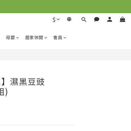
解
$
立即購買
解
母嬰
居家休閒
會員
品】濕黑豆豉
組)