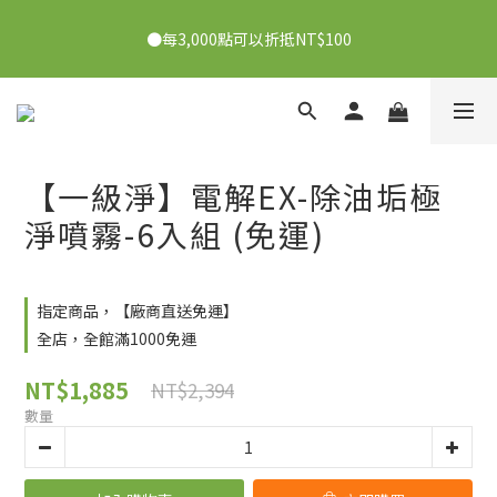
●7/2-7/30下單美膚娜娜&曦之麗，滿1,000元抽PDRN精華組！
●7/2-7/30下單美膚娜娜&曦之麗，滿1,000元抽PDRN精華組！
👉點我了解
👉點我了解
●每消費1元可獲得1會員點數
【一級淨】電解EX-除油垢極
●每3,000點可以折抵NT$100
淨噴霧-6入組 (免運)
●7/2-7/30下單美膚娜娜&曦之麗，滿1,000元抽PDRN精華組！
👉點我了解
指定商品，【廠商直送免運】
全店，全館滿1000免運
NT$1,885
NT$2,394
數量